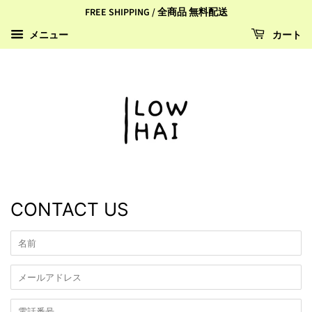
FREE SHIPPING / 全商品 無料配送
カート
メニュー
CONTACT US
名
前
メ
ー
ル
電