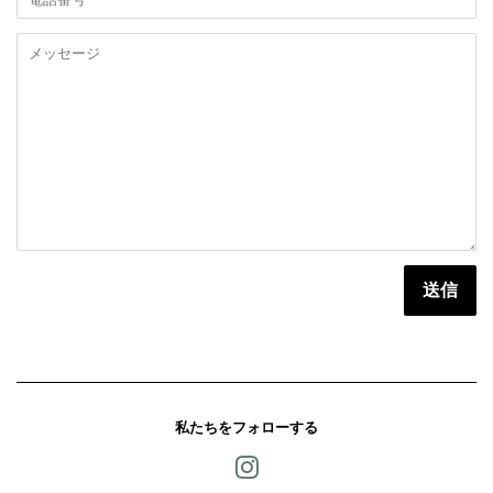
ア
話
ド
番
メ
レ
号
ッ
ス
セ
ー
ジ
私たちをフォローする
Instagram