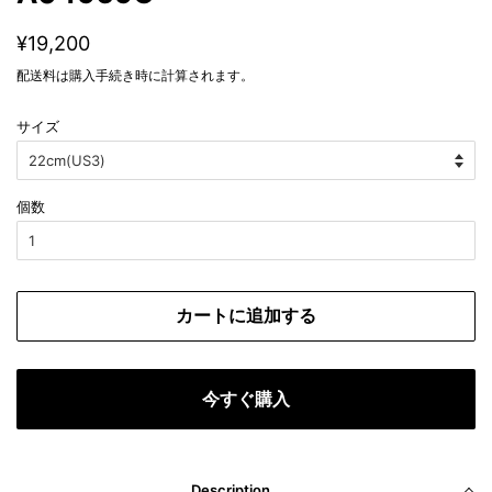
通
販
¥19,200
常
売
配送料
は購入手続き時に計算されます。
価
価
格
格
サイズ
個数
カートに追加する
今すぐ購入
Description