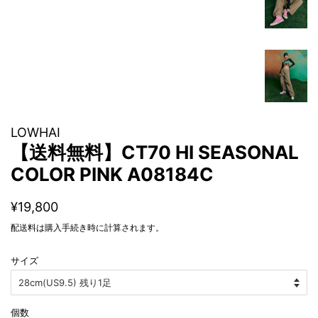
LOWHAI
【送料無料】CT70 HI SEASONAL
COLOR PINK A08184C
通
販
¥19,800
常
売
配送料
は購入手続き時に計算されます。
価
価
格
格
サイズ
個数