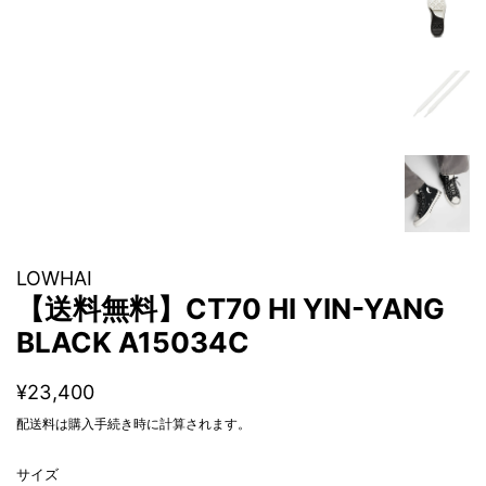
LOWHAI
【送料無料】CT70 HI YIN-YANG
BLACK A15034C
通
販
¥23,400
常
売
配送料
は購入手続き時に計算されます。
価
価
格
格
サイズ