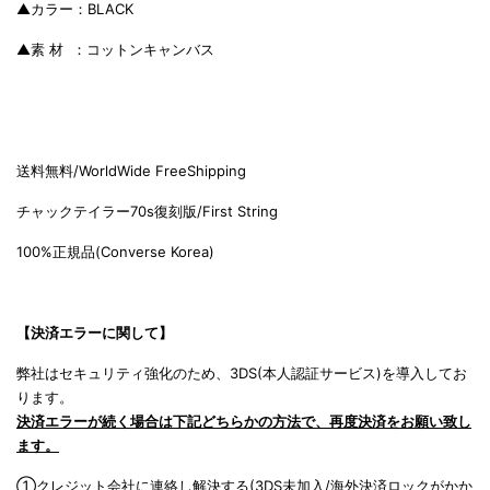
▲カラー：BLACK
▲素 材 ：コットンキャンバス
送料無料/WorldWide FreeShipping
チャックテイラー70s復刻版/Fi
rst String
100%正規品(C
onverse Korea)
【決済エラーに関して】
弊社はセキュリティ強化のため、3DS(本人認証サービス)を導入してお
ります。
決済エラーが続く場合は下記どちらかの方法で、再度決済をお願い致し
ます。
①クレジット会社に連絡し解決する(3DS未加入/海外決済ロックがかか