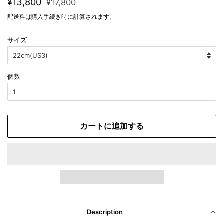
通
販
¥13,800
¥17,800
常
売
配送料
は購入手続き時に計算されます。
価
価
格
格
サイズ
個数
カートに追加する
Description