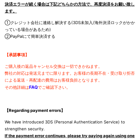
決済エラーが続く場合は下記どちらかの方法で、再度決済をお願い致し
ます。
①クレジット会社に連絡し解決する(3DS未加入/海外決済ロックがかか
っている場合があるため)
②PayPalにて簡単決済する
【承諾事項】
ご購入後の返品キャンセル交換は一切できかねます。
弊社の対応は発送元までに限ります。
お客様の長期不在・受け取り拒否
による返送・再配達の費用は
お客様負担となります。
FAQ
その他詳細は
でご確認下さい。
【Regarding payment errors
】
We have introduced 3DS (Personal Authentication Service) to
strengthen security.
If the payment error continues, please try paying again using one