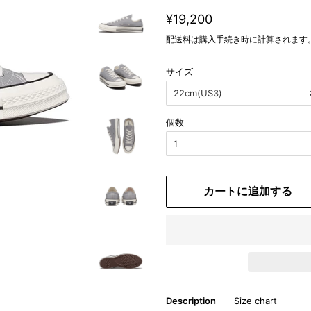
通
販
¥19,200
常
売
配送料
は購入手続き時に計算されます
価
価
格
格
サイズ
個数
カートに追加する
Description
Size chart