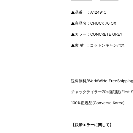
▲品番 ：A12491C
▲商品名：CHUCK 70 OX
▲カラー：CONCRETE GREY
▲素 材 ：コットンキャンバス
送料無料/WorldWide FreeShippin
チャックテイラー70s復刻版/Fi
rst 
100%正規品(C
onverse Korea)
【決済エラーに関して】