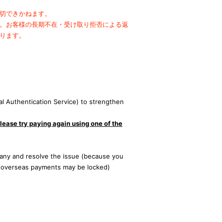
切できかねます。
。
お客様の長期不在・受け取り拒否による返
ります。
。
l Authentication Service) to strengthen
lease try paying again using one of the
ny and resolve the issue (because you
/overseas payments may be locked)