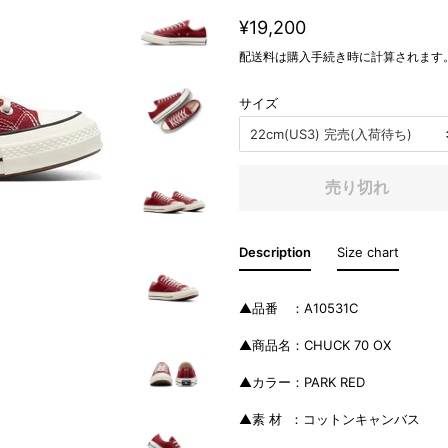
通
販
¥19,200
常
売
配送料
は購入手続き時に計算されます
価
価
格
格
サイズ
売り切れ
Description
Size chart
▲品番 ：A10531C
▲商品名：CHUCK 70 OX
▲カラー：PARK RED
▲素 材 ：コットンキャンバス