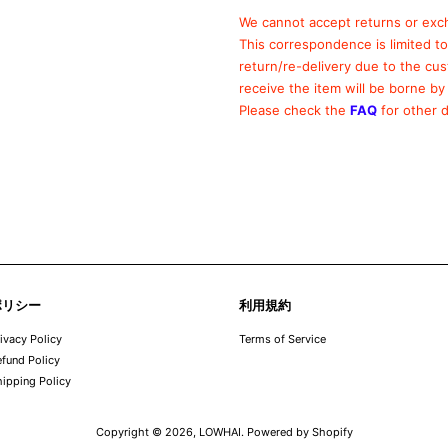
We cannot accept returns or exc
This correspondence is limited t
return/re-delivery due to the cu
receive the item will be borne by
Please check the
FAQ
for other d
ポリシー
利用規約
ivacy Policy
Terms of Service
fund Policy
ipping Policy
Copyright © 2026,
LOWHAI
. Powered by Shopify