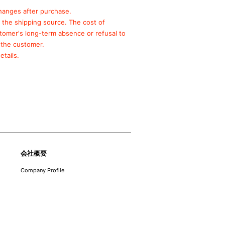
hanges after purchase.
o the shipping source.
The cost of
stomer's long-term absence or refusal to
 the customer.
etails.
会社概要
Company Profile