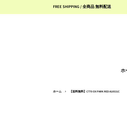
FREE SHIPPING / 全商品 無料配送
ホ
›
ホーム
【送料無料】CT70 OX PARK RED A10531C