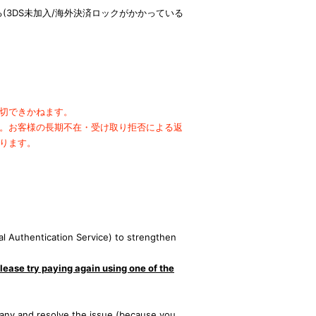
(3DS未加入/海外決済ロックがかかっている
切できかねます。
。
お客様の長期不在・受け取り拒否による返
ります。
。
l Authentication Service) to strengthen
lease try paying again using one of the
ny and resolve the issue (because you