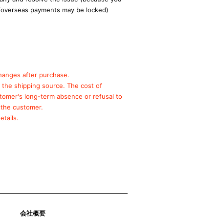
/overseas payments may be locked)
hanges after purchase.
o the shipping source.
The cost of
stomer's long-term absence or refusal to
 the customer.
etails.
会社概要