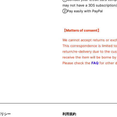
may not have a 3DS subscription
②Pay easily with PayPal
【Matters of consent
】
We cannot accept returns or exc
This correspondence is limited t
return/re-delivery due to the cu
receive the item will be borne by
Please check the
FAQ
for other d
ポリシー
利用規約