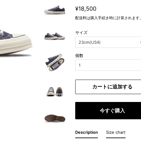
通
販
¥18,500
常
売
配送料
は購入手続き時に計算されます
価
価
格
格
サイズ
個数
カートに追加する
今すぐ購入
Description
Size chart