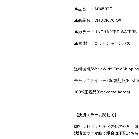
▲品番 ：A04592C
▲商品名：CHUCK 70 OX
▲カラー：UNCHARTED WATERS
▲素 材 ：コットンキャンバス
送料無料/WorldWide FreeShippin
チャックテイラー70s復刻版/Fi
rst 
100%正規品(C
onverse Korea)
【決済エラーに関して】
弊社はセキュリティ強化のため、3D
決済エラーが続く場合は下記どちら