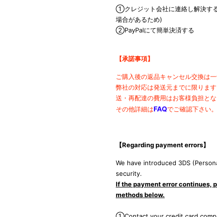
①クレジット会社に連絡し解決する
場合があるため)
②PayPalにて簡単決済する
【承諾事項】
ご購入後の返品キャンセル交換は一
弊社の対応は発送元までに限ります
送・再配達の費用は
お客様負担とな
FAQ
その他詳細は
でご確認下さい
【Regarding payment errors
】
We have introduced 3DS (Persona
security.
If the payment error continues, p
methods below.
①Contact your credit card compa