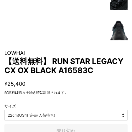
LOWHAI
【送料無料】 RUN STAR LEGACY
CX OX BLACK A16583C
通
販
¥25,400
常
売
配送料
は購入手続き時に計算されます。
価
価
格
格
サイズ
売り切れ