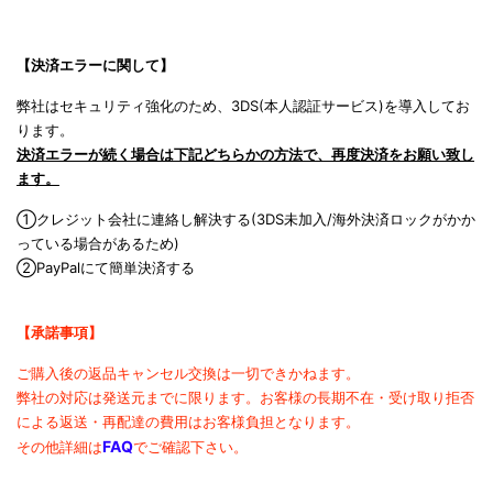
【決済エラーに関して】
弊社はセキュリティ強化のため、3DS(本人認証サービス)を導入してお
ります。
決済エラーが続く場合は下記どちらかの方法で、再度決済をお願い致し
ます。
①クレジット会社に連絡し解決する(3DS未加入/海外決済ロックがかか
っている場合があるため)
②PayPalにて簡単決済する
【承諾事項】
ご購入後の返品キャンセル交換は一切できかねます。
弊社の対応は発送元までに限ります。
お客様の長期不在・受け取り拒否
による返送・再配達の費用は
お客様負担となります。
FAQ
その他詳細は
でご確認下さい。